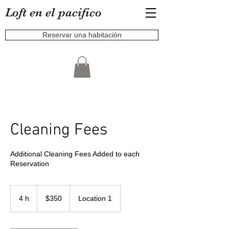
Loft en el pacifico
Reservar una habitación
Cleaning Fees
Additional Cleaning Fees Added to each
Reservation
350
pesos
4 h
4
$350
Location 1
mexicanos
h