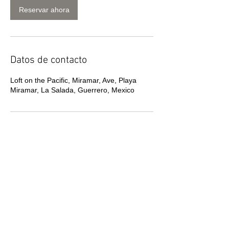
Reservar ahora
Datos de contacto
Loft on the Pacific, Miramar, Ave, Playa
Miramar, La Salada, Guerrero, Mexico
Llámanos ahora para
reservar:
1-956-340-
7727
(Espanola)
1-956-655-7654
(Inglesa)