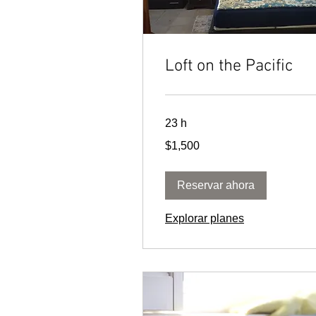
Loft on the Pacific
23 h
1,500
$1,500
pesos
mexicanos
Reservar ahora
Explorar planes