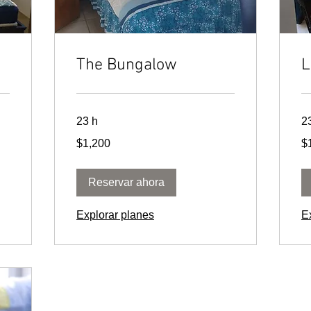
The Bungalow
L
23 h
2
1,200
1,
$1,200
$
pesos
pe
mexicanos
me
Reservar ahora
Explorar planes
E