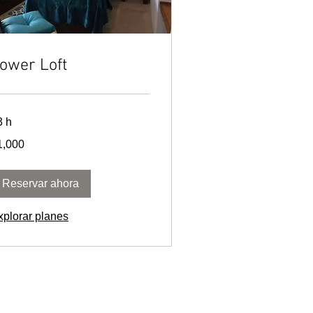
ower Loft
3 h
000
1,000
sos
xicanos
Reservar ahora
xplorar planes